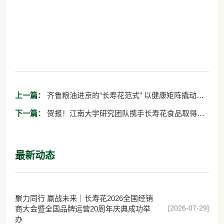
上一篇：
齐鲁粮油进京的“长寿花范式” 以健康矩阵撬动产
销协作新动能
下一篇：
贺报！江南大学研究团队携手长寿花食品取得甘
油二酯油重大科研成果，中国油脂营养健康领域获重大突
破
最新动态
聚力同行 赢战未来｜长寿花2026全国经销
[2026-07-29]
商大会暨全国品牌运营20周年庆典成功举
办