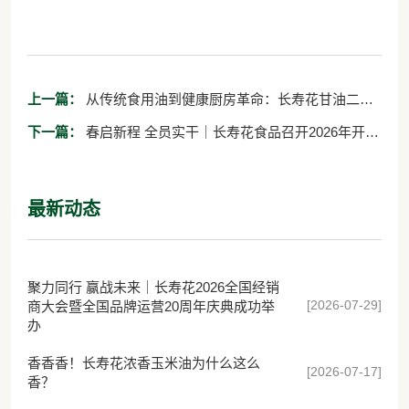
上一篇：
从传统食用油到健康厨房革命：长寿花甘油二酯
油为何能够引领中国食用油升级浪潮
下一篇：
春启新程 全员实干｜长寿花食品召开2026年开年
工作会议
最新动态
聚力同行 赢战未来｜长寿花2026全国经销
[2026-07-29]
商大会暨全国品牌运营20周年庆典成功举
办
香香香！长寿花浓香玉米油为什么这么
[2026-07-17]
香？