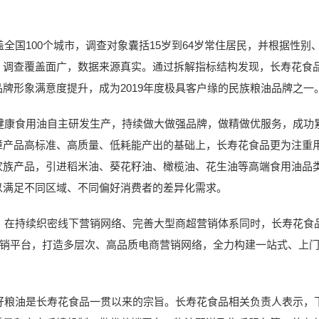
国100个城市，调查对象囊括15岁到64岁常住居民，并根据性别
，调查覆盖面广，数据来源真实。通过拆解指标结构发现，长寿花食
牌形象满意度提升，成为2019年度极具客户缘的民族粮油品牌之一
食用油自主研发生产，持续做大做强品牌，做精做优服务，成功累
障产品高标准、高质量、低耗能产出的基础上，长寿花食品更为注重
家族产品，引进稻米油、葵花籽油、橄榄油、花生油等高端食用油品
以满足不同区域、不同偏好消费者的差异化需求。
持续织密线下营销网络、完善大型商超营销体系同时，长寿花食品还
营销平台，打造多层次、高品质电商营销网络，全力构建一站式、上
油是长寿花食品一贯以来的宗旨。长寿花食品相关负责人表示，下