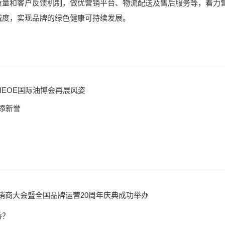
质量和客户反馈机制，做优营销平台、物流配送及售后服务等，着力
诚度，实现品牌的绿色健康可持续发展。
9IEOE国际油博会再展风姿
再添新誉
经销商大会暨全国品牌运营20周年庆典成功举办
香？