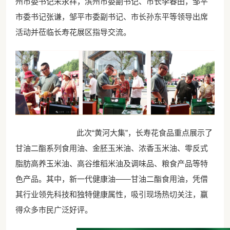
州市委书记宋永祥，滨州市委副书记、市长李春田，邹平
市委书记张谦，邹平市委副书记、市长孙东平等领导出席
活动并莅临长寿花展区指导交流。
此次“黄河大集”，长寿花食品重点展示了
甘油二酯系列食用油、金胚玉米油、浓香玉米油、零反式
脂肪高养玉米油、高谷维稻米油及调味品、粮食产品等特
色产品。其中，新一代健康油——甘油二酯食用油，凭借
其行业领先科技和独特健康属性，吸引现场热切关注，赢
得众多市民广泛好评。