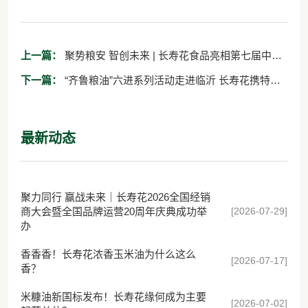
上一篇：
聚势粮安 智创未来 | 长寿花食品亮相第七届中国
粮食交易大会 共话粮油高质量发展
下一篇：
“齐鲁粮油”六进系列活动走进临沂 长寿花携特色
产品精彩亮相
最新动态
聚力同行 赢战未来｜长寿花2026全国经销
[2026-07-29]
商大会暨全国品牌运营20周年庆典成功举
办
香香香！长寿花浓香玉米油为什么这么
[2026-07-17]
香？
米糠油新国标发布！长寿花缘何成为主要
[2026-07-02]